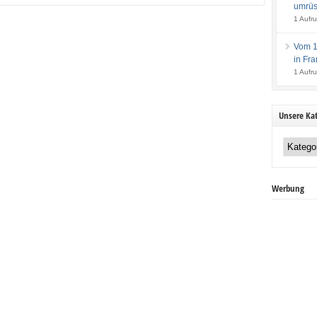
umrüs
1 Aufru
Vom 14
in Fra
1 Aufru
Unsere Kat
Unsere
Kategorien:
Werbung