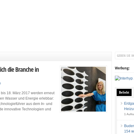
sich die Branche in
Werbung:
e
Beliebt
 bis 18. März 2017 werden erneut
en Wasser und Energie erlebbar:
Erdga
Technologieführer aus dem In- und
Heizu
de innovative Technologien und
1 Aufru
Buder
154 w