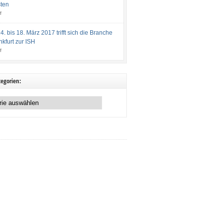
ten
f
. bis 18. März 2017 trifft sich die Branche
nkfurt zur ISH
f
egorien: