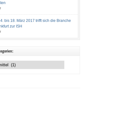
ten
f
. bis 18. März 2017 trifft sich die Branche
nkfurt zur ISH
f
egorien: