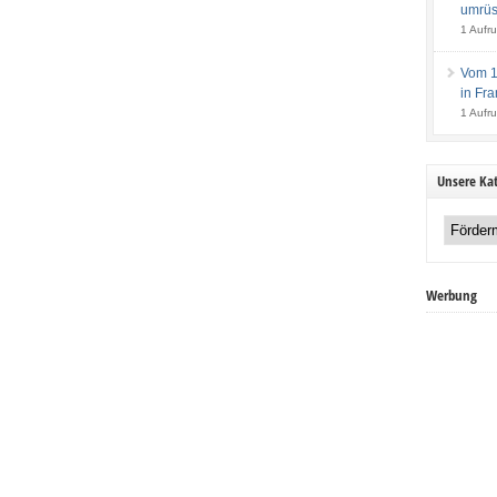
umrüs
1 Aufru
Vom 14
in Fra
1 Aufru
Unsere Kat
Unsere
Kategorien:
Werbung