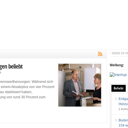
gen beliebt
Werbung:
e
 Brennwertheizungen: Während sich
t einem Absatzplus von vier Prozent
Beliebt
u stabilisiert haben,
rung von rund 30 Prozent zum
Erdga
Heizu
1 Aufru
Buder
154 w