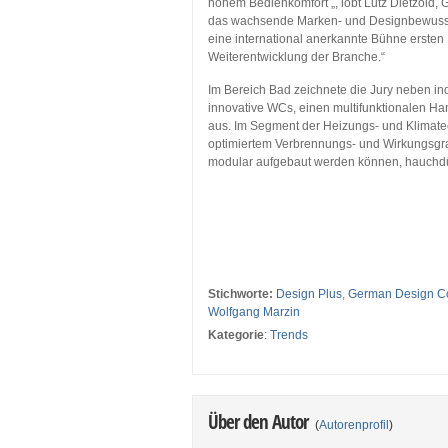
hohem Bedienkomfort „, lobt Lutz Dietzold,
das wachsende Marken- und Designbewusstse
eine international anerkannte Bühne ersten 
Weiterentwicklung der Branche.“
Im Bereich Bad zeichnete die Jury neben i
innovative WCs, einen multifunktionalen Ha
aus. Im Segment der Heizungs- und Klimatech
optimiertem Verbrennungs- und Wirkungsgrad
modular aufgebaut werden können, hauchdünn
…
…
Stichworte:
Design Plus
,
German Design Co
Wolfgang Marzin
Kategorie
:
Trends
Über den Autor
(
Autorenprofil
)