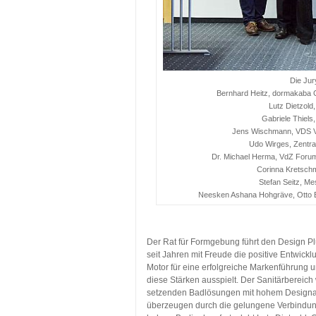
Die Jur
Bernhard Heitz, dormakaba 
Lutz Dietzold
Gabriele Thiel
Jens Wischmann, VDS Ver
Udo Wirges, Zentral
Dr. Michael Herma, VdZ Forum f
Corinna Kretsc
Stefan Seitz, Me
Neesken Ashana Hohgräve, Otto B
…
Der Rat für Formgebung führt den Design Pl
seit Jahren mit Freude die positive Entwic
Motor für eine erfolgreiche Markenführung u
diese Stärken ausspielt. Der Sanitärbereich
setzenden Badlösungen mit hohem Designan
überzeugen durch die gelungene Verbindung