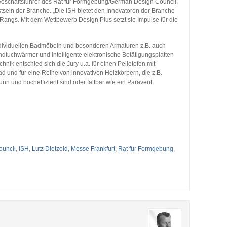
 Geschäftsführer des Rat für Formgebung/German Design Council,
in der Branche. „Die ISH bietet den Innovatoren der Branche
Rangs. Mit dem Wettbewerb Design Plus setzt sie Impulse für die
ndividuellen Badmöbeln und besonderen Armaturen z.B. auch
ndtuchwärmer und intelligente elektronische Betätigungsplatten
nik entschied sich die Jury u.a. für einen Pelletofen mit
 und für eine Reihe von innovativen Heizkörpern, die z.B.
 und hocheffizient sind oder faltbar wie ein Paravent.
uncil
,
ISH
,
Lutz Dietzold
,
Messe Frankfurt
,
Rat für Formgebung
,