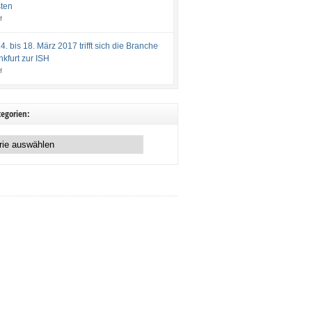
ten
f
. bis 18. März 2017 trifft sich die Branche
nkfurt zur ISH
f
egorien: