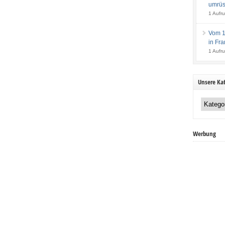
umrüs
1 Aufru
Vom 14
in Fra
1 Aufru
Unsere Kat
Unsere
Kategorien:
Werbung