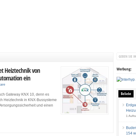
t Heiztechnik von
Werbung:
utomation ein
are
Beliebt
sch Gateway KNX 10, denn es
ch Heiztechnik in KNX-Bussysteme
Erdga
ersorgungssicherheit und einen
Heizu
1 Aufru
Buder
154 w