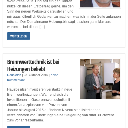
WordPress-Seite. Und seit einigen Jahren
nutze ich diesen Erstbeitrag gerne, um den
Sinn der neuen Webseite darzustellen und
mir qausi öffentlich Gedanken zu machen, was ich mit der Seite anfangen
möchte. Der Domainname Heizung.biz sagt ja schon ganz klar aus,
worum es bei dieser […]
WEITERLESEN
Brennwerttechnik ist bei
Heizungen beliebt
Redaktion
|
23. Oktober 2015
|
Keine
Kommentare
Hausbesitzer investieren verstärkt in neue
Brennwertheizungen: Während sich die
Investitionen in Gasbrennwerttechnik mit
einem Absatzplus von vier Prozent von
Januar bis August 2015 auf hohem Niveau stabilisiert haben,
verzeichneten vor Ölheizungen eine Steigerung von rund 30 Prozent
zum Vorjahreszeitraum.